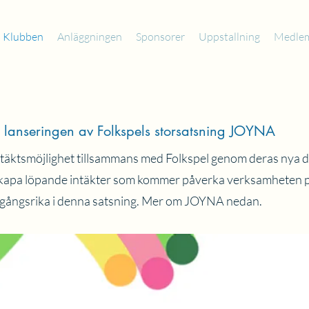
Klubben
Anläggningen
Sponsorer
Uppstallning
Medle
id lanseringen av Folkspels storsatsning JOYNA
 intäktsmöjlighet tillsammans med Folkspel genom deras nya d
tt skapa löpande intäkter som kommer påverka verksamheten
framgångsrika i denna satsning. Mer om JOYNA nedan.