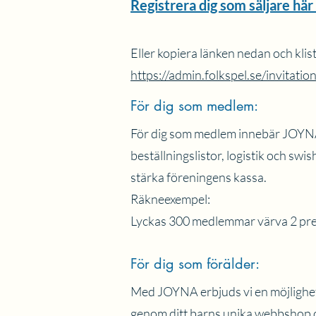
Registrera dig som säljare hä
Eller kopiera länken nedan och klist
https://admin.folkspel.se/invita
För dig som medlem:
För dig som medlem innebär JOYNA a
beställningslistor, logistik och sw
stärka föreningens kassa.
Räkneexempel:
Lyckas 300 medlemmar värva 2 pre
För dig som förälder:
Med JOYNA erbjuds vi en möjlighet 
genom ditt barns unika webbshop dä