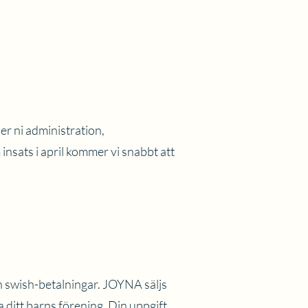
r ni administration,
insats i april kommer vi snabbt att
ch swish-betalningar. JOYNA säljs
 ditt barns förening. Din uppgift