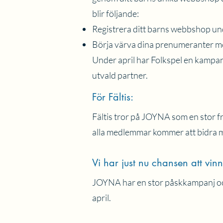
blir följande:
Registrera ditt barns webbshop un
Börja värva dina prenumeranter med
Under april har Folkspel en kampanj
utvald partner.
För Fältis:
Fältis tror på JOYNA som en stor fr
alla medlemmar kommer att bidra med
Vi har just nu chansen att vi
JOYNA har en stor påskkampanj och 
april.