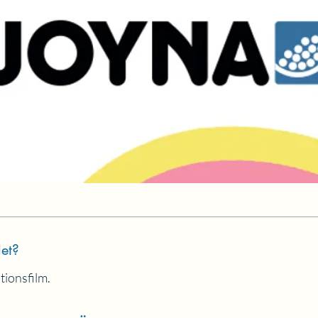
et?
tionsfilm.