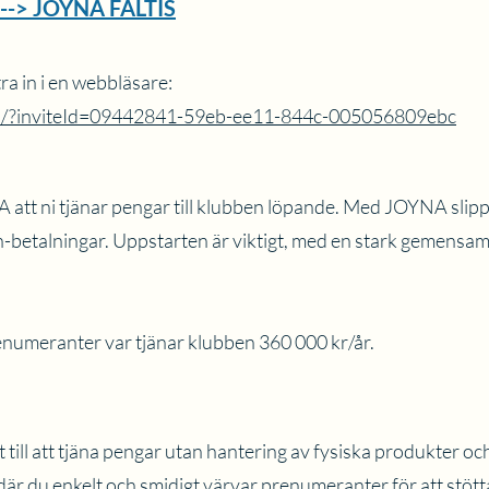
r --> JOYNA FÄLTIS
ra in i en webbläsare:
tion/?inviteId=09442841-59eb-ee11-844c-005056809ebc
tt ni tjänar pengar till klubben löpande. Med JOYNA slippe
ish-betalningar. Uppstarten är viktigt, med en stark gemensam 
numeranter var tjänar klubben 360 000 kr/år.
till att tjäna pengar utan hantering av fysiska produkter o
r du enkelt och smidigt värvar prenumeranter för att stötta