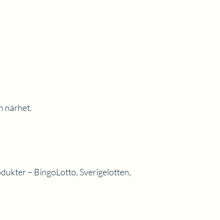
in närhet.
rodukter – BingoLotto, Sverigelotten,