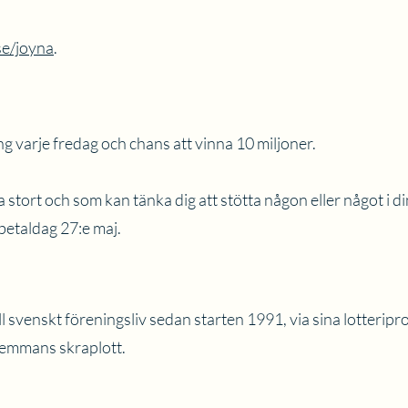
se/joyna
.
 varje fredag och chans att vinna 10 miljoner.
na stort och som kan tänka dig att stötta någon eller något i d
 betaldag 27:e maj.
l svenskt föreningsliv sedan starten 1991, via sina lotterip
femmans skraplott.