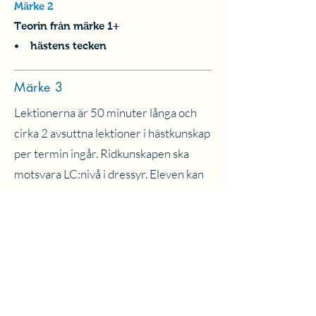
Märke 2
Teorin från märke 1+
• hästens tecken
Märke 3
Lektionerna är 50 minuter långa och
cirka 2 avsuttna lektioner i hästkunskap
per termin ingår. Ridkunskapen ska
motsvara LC:nivå i dressyr. Eleven kan
galoppera på volterna och övar på
sidvärtsrörelser (framdelsvändning och
skänkelvikning). Den lodräta sitsen
befästs. Eleven ska klara av att mötas på
de olika ridvägarna samt klara av att
rida olika typer av hästar. Enklare banor