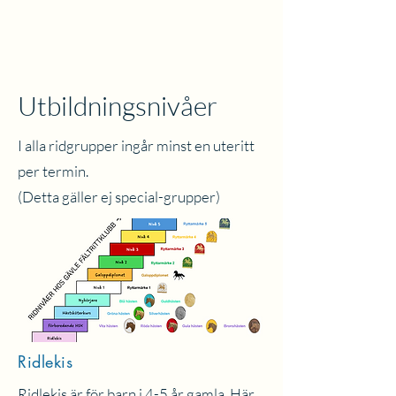
Utbildningsnivåer
I alla ridgrupper ingår minst en uteritt
per termin.
(Detta gäller ej special-grupper)
Ridlekis
Ridlekis är för barn i 4-5 år gamla. Här