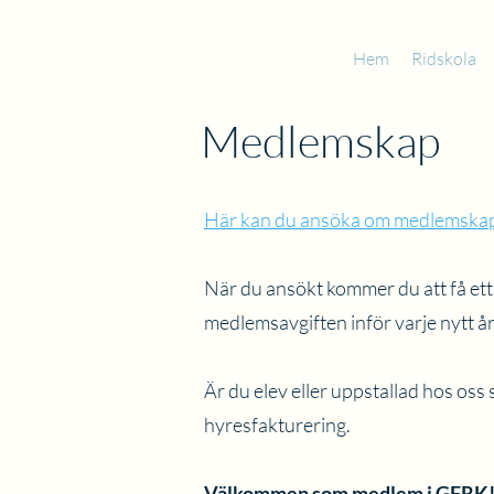
Hem
Ridskola
Medlemskap
Här kan du ansöka om medlemskap i
När du ansökt kommer du att få ett
medlemsavgiften inför varje nytt
Är du elev eller uppstallad hos os
hyresfakturering.
Välkommen som medlem i GFRK