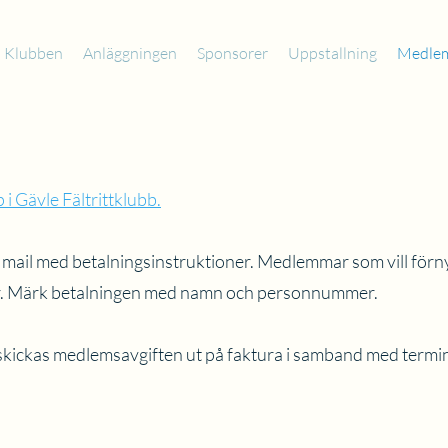
Klubben
Anläggningen
Sponsorer
Uppstallning
Medle
 Gävle Fältrittklubb.
 mail med betalningsinstruktioner. Medlemmar som vill förny
 år. Märk betalningen med namn och personnummer.
s skickas medlemsavgiften ut på faktura i samband med termin
!