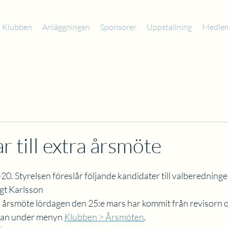
Klubben
Anläggningen
Sponsorer
Uppstallning
Medle
r till extra årsmöte
. Styrelsen föreslår följande kandidater till valberedninge
ngt Karlsson
a årsmöte lördagen den 25:e mars har kommit från revisorn o
dan under menyn 
Klubben > Årsmöten
.