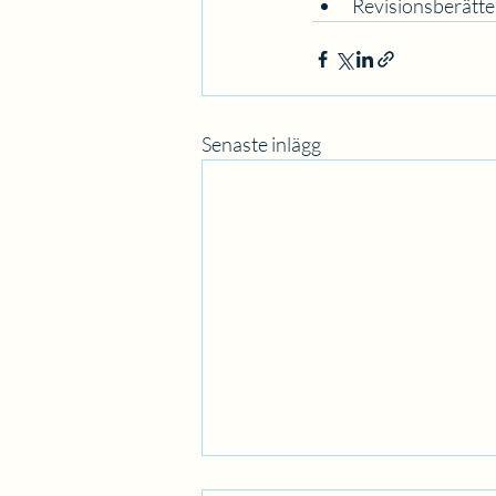
Revisionsberätte
Senaste inlägg
Notiser i Equiesum!